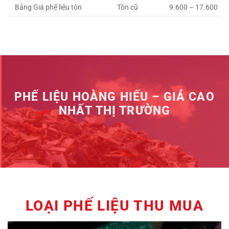
Bảng Giá phế liệu tôn
Tôn cũ
9.600 – 17.600
PHẾ LIỆU HOÀNG HIẾU – GIÁ CAO
NHẤT THỊ TRƯỜNG
LOẠI PHẾ LIỆU THU MUA