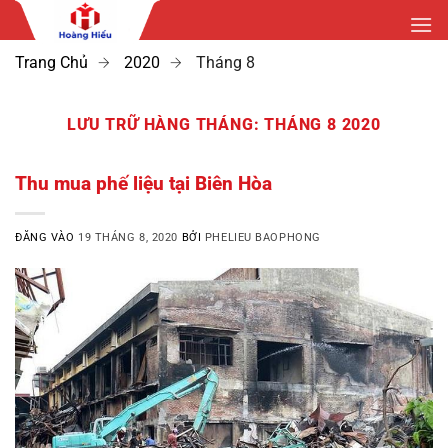
Bỏ
qua
nội
Trang Chủ
2020
Tháng 8
dung
LƯU TRỮ HÀNG THÁNG:
THÁNG 8 2020
Thu mua phế liệu tại Biên Hòa
ĐĂNG VÀO
19 THÁNG 8, 2020
BỞI
PHELIEU BAOPHONG