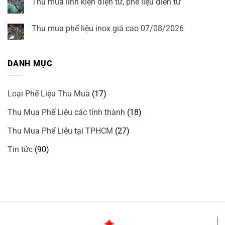
Thu mua linh kiện điện tử, phế liệu điện tử
bình
liệu
luận
Huyện
Không
ở
Thanh
có
Chính
Trì
bình
Thu mua phế liệu inox giá cao 07/08/2026
sách
luận
bảo
ở
Không
mật
Thu
có
thông
mua
bình
tin
linh
luận
website
DANH MỤC
kiện
ở
phelieugiacaonhat.vn
điện
Thu
tử,
mua
phế
phế
liệu
liệu
Loại Phế Liệu Thu Mua
(17)
điện
inox
tử
giá
cao
Thu Mua Phế Liệu các tỉnh thành
(18)
07/08/2026
Thu Mua Phế Liệu tại TPHCM
(27)
Tin tức
(90)