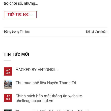
trò chơi số, nhưng…
TIẾP TỤC ĐỌC
→
Đăng trong
Tin tức
Để lại bình luận
TIN TỨC MỚI
HACKED BY ANTONKILL
07
Th8
Không
có
bình
Thu mua phế liệu Huyện Thanh Trì
luận
ở
Không
HACKED
có
BY
bình
Chính sách bảo mật thông tin website
11
ANTONKILL
luận
Th6
phelieugiacaonhat.vn
ở
Thu
Không
mua
có
phế