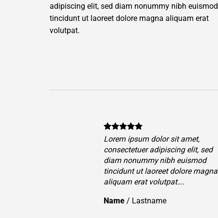
adipiscing elit, sed diam nonummy nibh euismod
tincidunt ut laoreet dolore magna aliquam erat
volutpat.
 dolor sit amet,
Lorem ipsum dolor sit ame
 adipiscing elit, sed
consectetuer adipiscing el
my nibh euismod
diam nonummy nibh eui
 laoreet dolore magna
tincidunt ut laoreet dolo
t volutpat….
aliquam erat volutpat….
tname
Name
/
Lastname