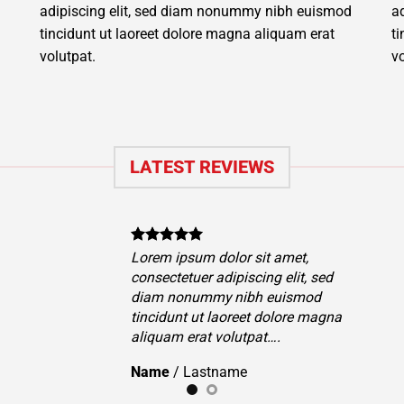
adipiscing elit, sed diam nonummy nibh euismod
a
tincidunt ut laoreet dolore magna aliquam erat
t
volutpat.
vo
LATEST REVIEWS
t,
Lorem ipsum dolor sit amet,
it, sed
consectetuer adipiscing elit, sed
smod
diam nonummy nibh euismod
re magna
tincidunt ut laoreet dolore magna
aliquam erat volutpat….
Name
/
Lastname