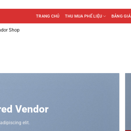
TRANG CHỦ
THU MUA PHẾ LIỆU
BẢNG GIÁ
ndor Shop
red Vendor
dipiscing elit.