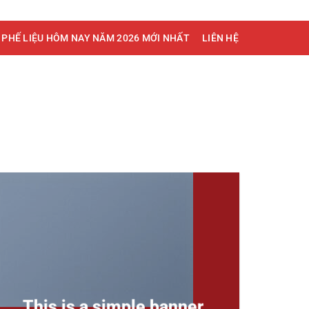
 PHẾ LIỆU HÔM NAY NĂM 2026 MỚI NHẤT
LIÊN HỆ
This is a simple banner